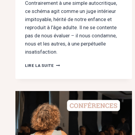
Contrairement à une simple autocritique,
ce schéma agit comme un juge intérieur
impitoyable, hérité de notre enfance et
reproduit à l’âge adulte. Il ne se contente
pas de nous évaluer – il nous condamne,
nous et les autres, à une perpétuelle
insatisfaction.
LE
LIRE LA SUITE
SCHÉMA
DE
PUNITION
:
BRISER
LA
PRISON
DE
L’EXIGENCE