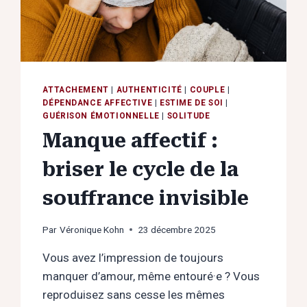
COÛTE
VRAIMENT)
LE
4
AVRIL
À
ATTACHEMENT
|
AUTHENTICITÉ
|
COUPLE
|
LA
DÉPENDANCE AFFECTIVE
|
ESTIME DE SOI
|
GAZETTE
GUÉRISON ÉMOTIONNELLE
|
SOLITUDE
CAFÉ
Manque affectif :
briser le cycle de la
souffrance invisible
Par
Véronique Kohn
23 décembre 2025
Vous avez l’impression de toujours
manquer d’amour, même entouré·e ? Vous
reproduisez sans cesse les mêmes