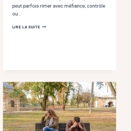
peut parfois rimer avec méfiance, contrôle
ou…
« PEUT-
LIRE LA SUITE
ON
FAIRE
CONFIANCE
À
L’AMOUR
?
»
LE
20
MARS
2026
À
LA
GAZETTE
CAFÉ