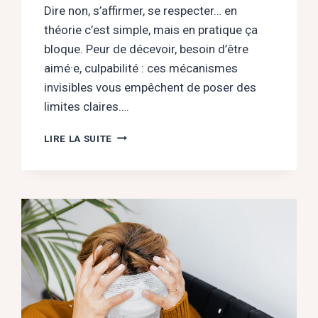
Dire non, s’affirmer, se respecter… en
théorie c’est simple, mais en pratique ça
bloque. Peur de décevoir, besoin d’être
aimé·e, culpabilité : ces mécanismes
invisibles vous empêchent de poser des
limites claires….
POURQUOI
LIRE LA SUITE
VOUS
N’ARRIVEZ
PAS
À
POSER
VOS
LIMITES
(ET
CE
QUE
ÇA
VOUS