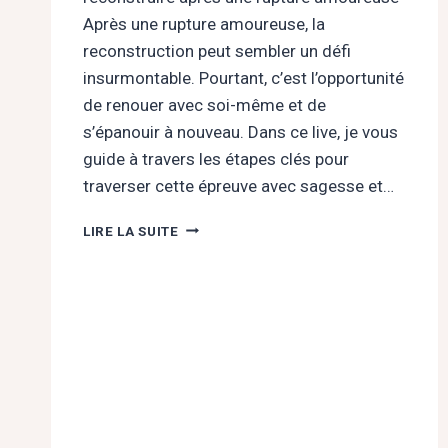
Après une rupture amoureuse, la
reconstruction peut sembler un défi
insurmontable. Pourtant, c’est l’opportunité
de renouer avec soi-même et de
s’épanouir à nouveau. Dans ce live, je vous
guide à travers les étapes clés pour
traverser cette épreuve avec sagesse et…
« SE
LIRE LA SUITE
RECONSTRUIRE
APRÈS
UNE
RUPTURE
AMOUREUSE »
LE
2
AVRIL
2026
EN