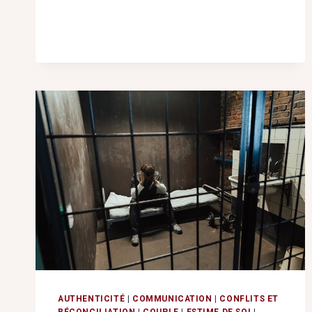
LIGNE
AUTHENTICITÉ
|
COMMUNICATION
|
CONFLITS ET
RÉCONCILIATION
|
COUPLE
|
ESTIME DE SOI
|