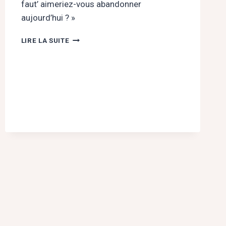
faut’ aimeriez-vous abandonner
aujourd’hui ? »
LA
LIRE LA SUITE
SIESTE
DE
L’AUTRE
:
QUAND
NOS
BLESSURES
PARLENT
À
TRAVERS
NOS
JUGEMENTS