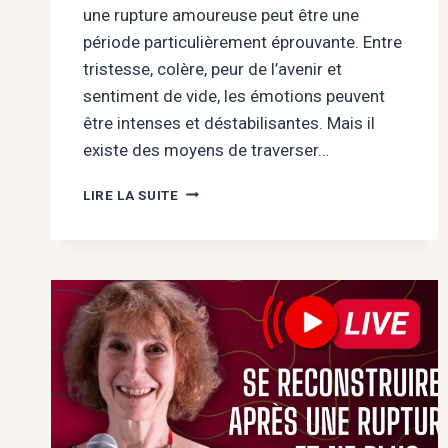
une rupture amoureuse peut être une
période particulièrement éprouvante. Entre
tristesse, colère, peur de l’avenir et
sentiment de vide, les émotions peuvent
être intenses et déstabilisantes. Mais il
existe des moyens de traverser…
« LES
LIRE LA SUITE
PISTES
CONCRÈTES
POUR
SE
SENTIR
MIEUX
PENDANT
UN
DEUIL
AMOUREUX »
LE
5