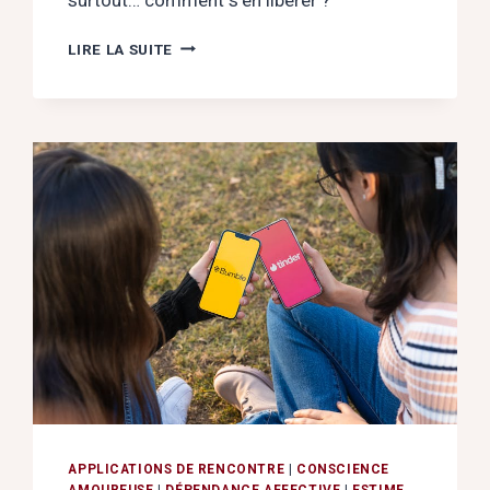
MANQUE
LIRE LA SUITE
AFFECTIF
:
BRISER
LE
CYCLE
DE
LA
SOUFFRANCE
INVISIBLE
APPLICATIONS DE RENCONTRE
|
CONSCIENCE
AMOUREUSE
|
DÉPENDANCE AFFECTIVE
|
ESTIME