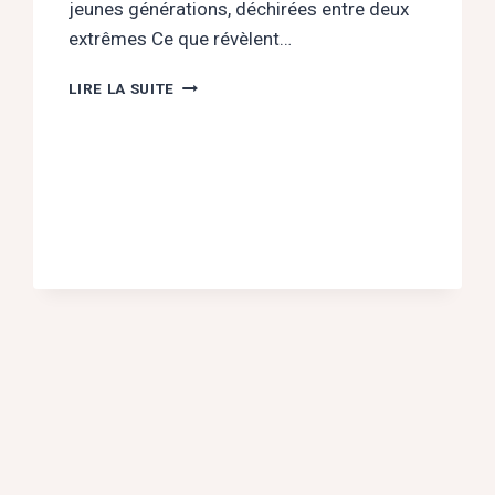
jeunes générations, déchirées entre deux
extrêmes Ce que révèlent…
APPLICATIONS
LIRE LA SUITE
DE
RENCONTRE
:
ENTRE
QUÊTE
D’AMOUR
ET
PIÈGES
NARCISSIQUES