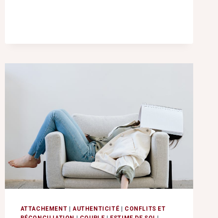
JEUNES
:
DEUIL
OU
DÉPRESSION
?
ATTACHEMENT
|
AUTHENTICITÉ
|
CONFLITS ET
RÉCONCILIATION
|
COUPLE
|
ESTIME DE SOI
|