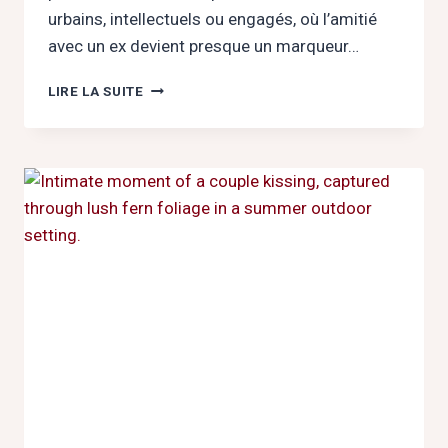
urbains, intellectuels ou engagés, où l’amitié
avec un ex devient presque un marqueur…
RESTER
LIRE LA SUITE
AMI
AVEC
SON
EX
:
UNE
FAUSSE
BONNE
IDÉE
?