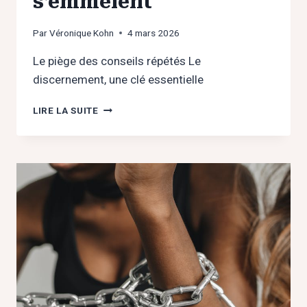
s’emmêlent
Par
Véronique Kohn
4 mars 2026
Le piège des conseils répétés Le
discernement, une clé essentielle
AMITIÉ
LIRE LA SUITE
ET
AMOUR
:
QUAND
LES
LIENS
S’EMMÊLENT