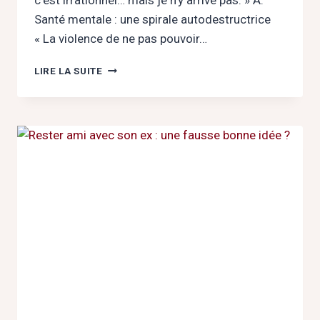
c’est irrationnel… mais je n’y arrive pas. » A.
Santé mentale : une spirale autodestructrice
« La violence de ne pas pouvoir…
DÉPENDANCE
LIRE LA SUITE
AFFECTIVE
:
QUAND
L’AMOUR
DEVIENT
UNE
PRISON