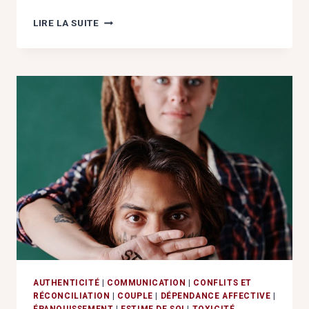
S’OUBLIER
LIRE LA SUITE
POUR
AIMER
:
LE
PIÈGE
DE
LA
PERTE
DE
SOI
EN
COUPLE
AUTHENTICITÉ
|
COMMUNICATION
|
CONFLITS ET
RÉCONCILIATION
|
COUPLE
|
DÉPENDANCE AFFECTIVE
|