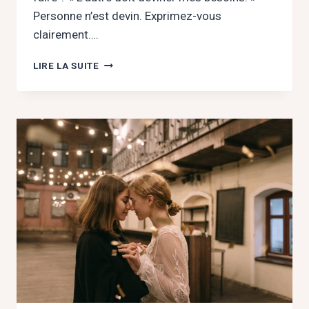
Personne n’est devin. Exprimez-vous
clairement….
POSER
LIRE LA SUITE
SES
LIMITES
EN
AMOUR
:
OSEZ
DIRE
NON
POUR
VOUS
RESPECTER