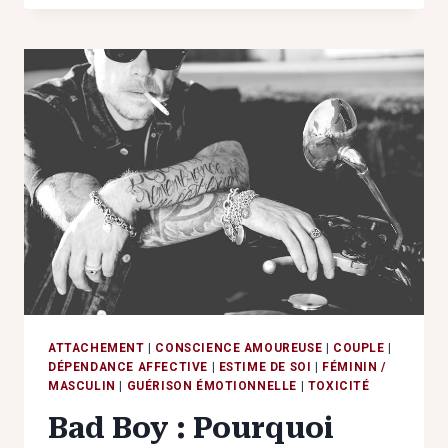
LIMITES
EN
AMOUR
:
L’ART
DE
S’AIMER
SANS
SE
PERDRE
ATTACHEMENT
|
CONSCIENCE AMOUREUSE
|
COUPLE
|
DÉPENDANCE AFFECTIVE
|
ESTIME DE SOI
|
FÉMININ /
MASCULIN
|
GUÉRISON ÉMOTIONNELLE
|
TOXICITÉ
Bad Boy : Pourquoi