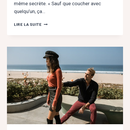
même secrète. « Sauf que coucher avec
quelqu’un, ça…
CRUSH
LIRE LA SUITE
AU
TRAVAIL
:
COMMENT
GARDER
LA
TÊTE
FROIDE
SANS
ÉTOUFFER
SES
ÉMOTIONS
?