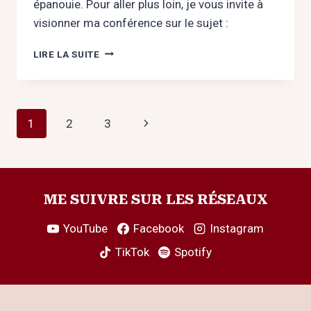
épanouie. Pour aller plus loin, je vous invite à
visionner ma conférence sur le sujet :
VIVRE
LIRE LA SUITE
AVEC
UN
HPI
:
Navigation
Page
1
2
3
DÉFI
OU
de
suivante
CADEAU
RELATIONNEL
page
?
ME SUIVRE SUR LES RÉSEAUX
YouTube
Facebook
Instagram
TikTok
Spotify