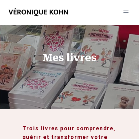
Aller
au
contenu
Mes livres
Trois livres pour comprendre,
guérir et transformer votre