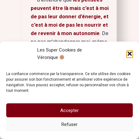
peuvent être là mais c’est à moi
de pas leur donner d’énergie, et
c’est à moi de pas les nourrir et
de revenir à mon autonomie
. De
ne pas m’abandonner moi-même.
Même si l’autre m’abandonne, je
Les Super Cookies de
Véronique
reste avec moi et puis j’ai tout ce
qu’il faut ! Je vais aussi aller
La confiance commence par la transparence. Ce site utilise des cookies
explorer un peu l’histoire des
pour assurer son bon fonctionnement et améliorer votre expérience de
passions, de mettre peut-être
navigation. Vous pouvez accepter, refuser ou personnaliser vos choix à
tout moment.
moins le focus sur être en relation
amoureuse et développer d’autres
choses dans ma vie. donc merci
Accepter
beaucoup !
Refuser