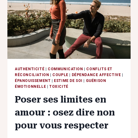
RETROUVER
VOTRE
AUTONOMIE
LE
21
JUILLET
À
CASTELNAU-
LE-
LEZ
(PLACES
AUTHENTICITÉ
|
COMMUNICATION
|
CONFLITS ET
LIMITÉES)
RÉCONCILIATION
|
COUPLE
|
DÉPENDANCE AFFECTIVE
|
ÉPANOUISSEMENT
|
ESTIME DE SOI
|
GUÉRISON
ÉMOTIONNELLE
|
TOXICITÉ
Poser ses limites en
amour : osez dire non
pour vous respecter