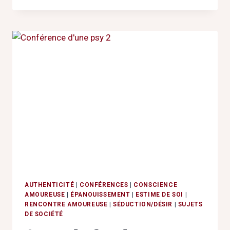
TRAVAIL
:
COMMENT
GARDER
LA
TÊTE
FROIDE
SANS
ÉTOUFFER
SES
ÉMOTIONS
?
AUTHENTICITÉ
|
CONFÉRENCES
|
CONSCIENCE
AMOUREUSE
|
ÉPANOUISSEMENT
|
ESTIME DE SOI
|
RENCONTRE AMOUREUSE
|
SÉDUCTION/DÉSIR
|
SUJETS
DE SOCIÉTÉ