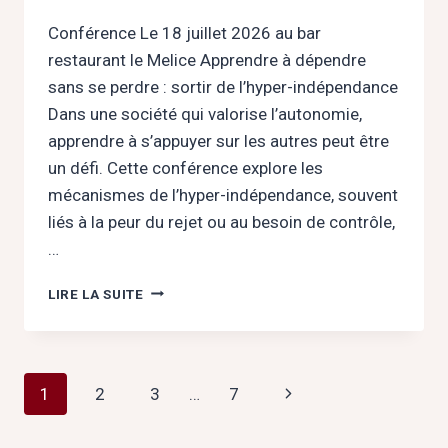
Conférence Le 18 juillet 2026 au bar
restaurant le Melice Apprendre à dépendre
sans se perdre : sortir de l’hyper-indépendance
Dans une société qui valorise l’autonomie,
apprendre à s’appuyer sur les autres peut être
un défi. Cette conférence explore les
mécanismes de l’hyper-indépendance, souvent
liés à la peur du rejet ou au besoin de contrôle,
…
APPRENDRE
LIRE LA SUITE
À
DÉPENDRE
SANS
SE
Navigation
Page
1
2
3
…
7
PERDRE
:
de
suivante
SORTIR