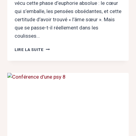
vécu cette phase d’euphorie absolue : le cœur
qui s’emballe, les pensées obsédantes, et cette
certitude d’avoir trouvé « l’âme sœur ». Mais
que se passe-t-il réellement dans les
coulisses…
COUP
LIRE LA SUITE
DE
FOUDRE
OU
MIRAGE
NEUROBIOLOGIQUE
?
DÉCRYPTER
L’AVEUGLEMENT
DES
DÉBUTS
AMOUREUX
LE
5