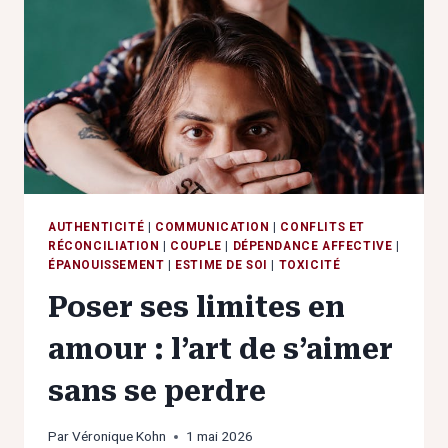
QUI
VOUS
ÊTES
VRAIMENT
AUTHENTICITÉ
|
COMMUNICATION
|
CONFLITS ET
RÉCONCILIATION
|
COUPLE
|
DÉPENDANCE AFFECTIVE
|
ÉPANOUISSEMENT
|
ESTIME DE SOI
|
TOXICITÉ
Poser ses limites en
amour : l’art de s’aimer
sans se perdre
Par
Véronique Kohn
1 mai 2026