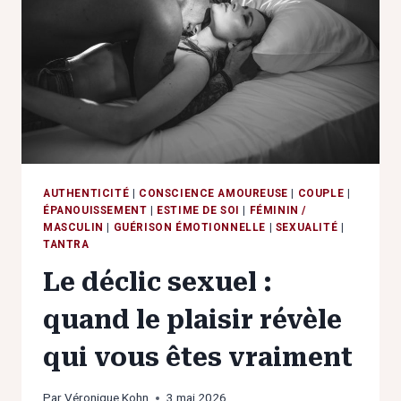
ANS
?
LE
VRAI
VISAGE
DE
LA
PASSION
AUTHENTICITÉ
|
CONSCIENCE AMOUREUSE
|
COUPLE
|
ÉPANOUISSEMENT
|
ESTIME DE SOI
|
FÉMININ /
MASCULIN
|
GUÉRISON ÉMOTIONNELLE
|
SEXUALITÉ
|
TANTRA
Le déclic sexuel :
quand le plaisir révèle
qui vous êtes vraiment
Par
Véronique Kohn
3 mai 2026