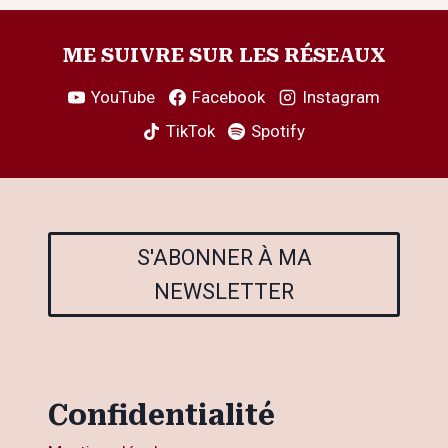
DE
page
L’HYPER-
INDÉPENDANCE
ME SUIVRE SUR LES RÉSEAUX
LE
18
YouTube
Facebook
Instagram
JUILLET
TikTok
Spotify
AU
MELICE
S'ABONNER À MA
NEWSLETTER
Confidentialité