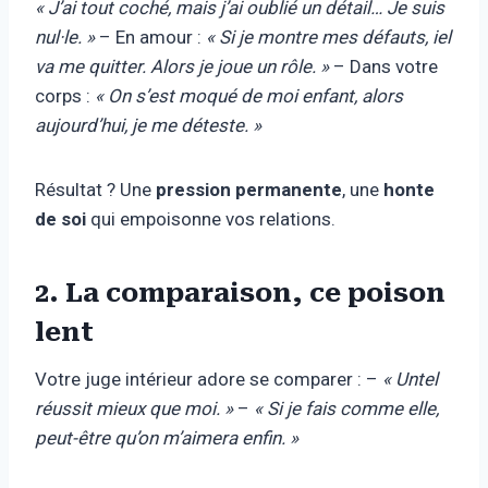
« J’ai tout coché, mais j’ai oublié un détail… Je suis
nul·le. »
– En amour :
« Si je montre mes défauts, iel
va me quitter. Alors je joue un rôle. »
– Dans votre
corps :
« On s’est moqué de moi enfant, alors
aujourd’hui, je me déteste. »
Résultat ? Une
pression permanente
, une
honte
de soi
qui empoisonne vos relations.
2. La comparaison, ce poison
lent
Votre juge intérieur adore se comparer : –
« Untel
réussit mieux que moi. »
–
« Si je fais comme elle,
peut-être qu’on m’aimera enfin. »