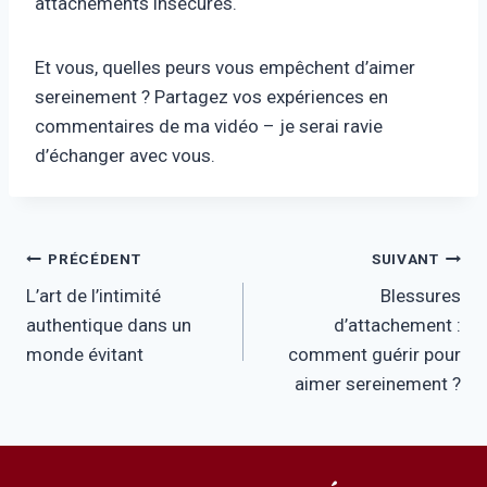
attachements insécures.
Et vous, quelles peurs vous empêchent d’aimer
sereinement ? Partagez vos expériences en
commentaires de ma vidéo – je serai ravie
d’échanger avec vous.
Navigation
PRÉCÉDENT
SUIVANT
L’art de l’intimité
Blessures
de
authentique dans un
d’attachement :
l’article
monde évitant
comment guérir pour
aimer sereinement ?