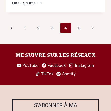
AIMER
LIRE LA SUITE
MAIS
FUIR
:
POURQUOI
Navigation
Page
Page
1
2
3
4
5
JE
N’ARRIVE
de
précédente
suivante
PAS
À
page
RESTER
EN
ME SUIVRE SUR LES RÉSEAUX
COUPLE
?
YouTube
Facebook
Instagram
TikTok
Spotify
S'ABONNER À MA