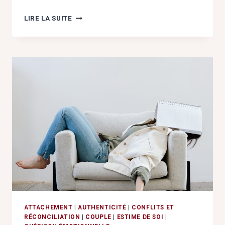
LE
LIRE LA SUITE
SCHÉMA
DE
PUNITION
:
BRISER
LA
PRISON
DE
L’EXIGENCE
ATTACHEMENT
|
AUTHENTICITÉ
|
CONFLITS ET
RÉCONCILIATION
|
COUPLE
|
ESTIME DE SOI
|