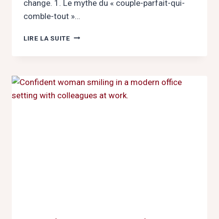
change. 1. Le mythe du « couple-parfait-qui-
comble-tout »…
COUPLE
LIRE LA SUITE
ET
ÉNERGIE
:
COMMENT
ARRÊTER
DE
S’ÉPUISER
POUR
ENFIN
S’ÉPANOUIR
?