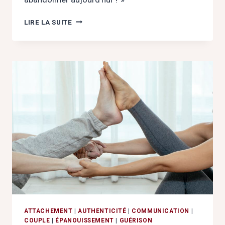
LA
LIRE LA SUITE
SIESTE
DE
L’AUTRE
:
QUAND
NOS
BLESSURES
PARLENT
À
TRAVERS
NOS
JUGEMENTS
ATTACHEMENT
|
AUTHENTICITÉ
|
COMMUNICATION
|
COUPLE
|
ÉPANOUISSEMENT
|
GUÉRISON