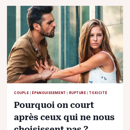
ET
SI
VOUS
AIMIEZ
PAR
PEUR,
PAS
PAR
CHOIX
?
COUPLE
|
ÉPANOUISSEMENT
|
RUPTURE
|
TOXICITÉ
Pourquoi on court
après ceux qui ne nous
choisissent pas ?