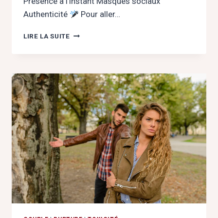
Présence à l’instant Masques sociaux
Authenticité
Pour aller…
POURQUOI
LIRE LA SUITE
VOUS
TOMBEZ
SUR
DES
HOMMES
‘PAPAS’
(ET
COMMENT
EN
SORTIR)