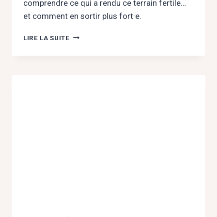
comprendre ce qui a rendu ce terrain fertile…
et comment en sortir plus fort·e.
INFIDÉLITÉ
LIRE LA SUITE
:
ET
SI
LA
TRAHISON
CACHAIT
UNE
VÉRITÉ
SUR
VOTRE
COUPLE
?