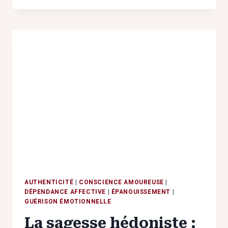
RENCONTRE
:
ENTRE
QUÊTE
D’AMOUR
ET
PIÈGES
NARCISSIQUES
AUTHENTICITÉ
|
CONSCIENCE AMOUREUSE
|
DÉPENDANCE AFFECTIVE
|
ÉPANOUISSEMENT
|
GUÉRISON ÉMOTIONNELLE
La sagesse hédoniste :