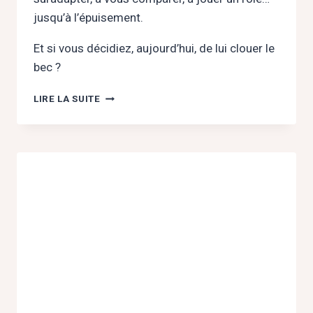
jusqu’à l’épuisement.
Et si vous décidiez, aujourd’hui, de lui clouer le
bec ?
LIBÉREZ-
LIRE LA SUITE
VOUS
DU
JUGE
INTÉRIEUR
QUI
SABOTE
VOTRE
AMOUR