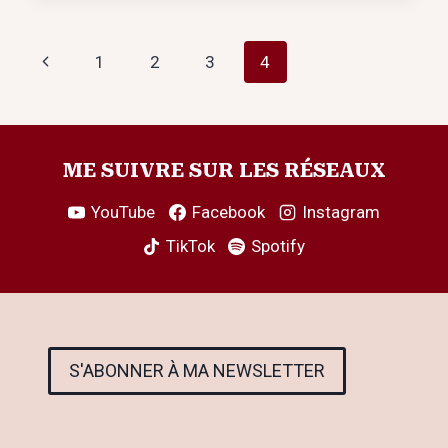
:
JOUIR
Navigation
Page
1
2
3
4
SANS
SE
de
précédente
PERDRE,
L’ART
page
D’UN
ME SUIVRE SUR LES RÉSEAUX
PLAISIR
CONSCIENT
YouTube
Facebook
Instagram
TikTok
Spotify
S'ABONNER À MA NEWSLETTER