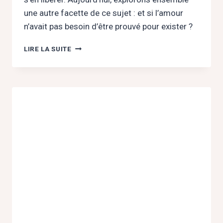
une autre facette de ce sujet : et si l’amour
n’avait pas besoin d’être prouvé pour exister ?
ET
LIRE LA SUITE
SI
L’AMOUR
N’AVAIT
PAS
BESOIN
DE
PREUVES
?