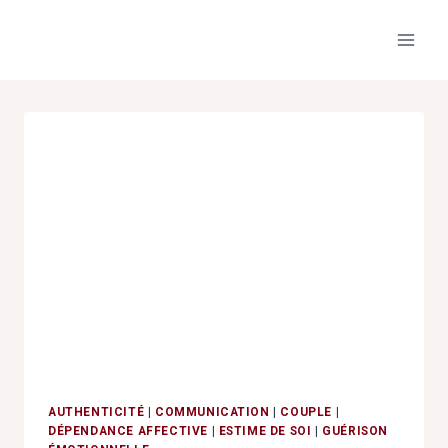
Aller
au
contenu
AUTHENTICITÉ
|
COMMUNICATION
|
COUPLE
|
DÉPENDANCE AFFECTIVE
|
ESTIME DE SOI
|
GUÉRISON