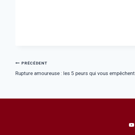
Navigation
PRÉCÉDENT
Rupture amoureuse : les 5 peurs qui vous empêchent
de
l’article