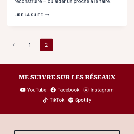
reconstruire – ou aider un proche à le faire.
RUPTURE
LIRE LA SUITE
AMOUREUSE
CHEZ
LES
JEUNES
Navigation
Page
1
2
:
DEUIL
de
précédente
OU
DÉPRESSION
page
?
ME SUIVRE SUR LES RÉSEAUX
YouTube
Facebook
Instagram
TikTok
Spotify