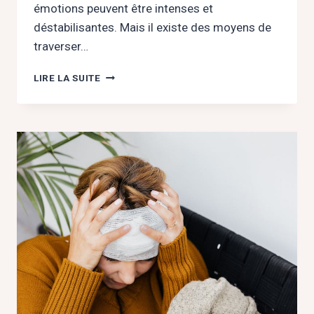
émotions peuvent être intenses et
déstabilisantes. Mais il existe des moyens de
traverser…
« LES
LIRE LA SUITE
PISTES
CONCRÈTES
POUR
SE
SENTIR
MIEUX
PENDANT
UN
DEUIL
AMOUREUX »
LE
5
AVRIL
2026
EN
LIGNE