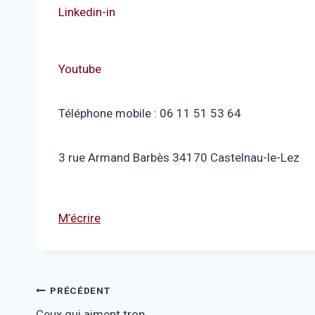
Linkedin-in
Youtube
Téléphone mobile : 06 11 51 53 64
3 rue Armand Barbès 34170 Castelnau-le-Lez
M’écrire
Navigation
PRÉCÉDENT
Ceux qui aiment trop…