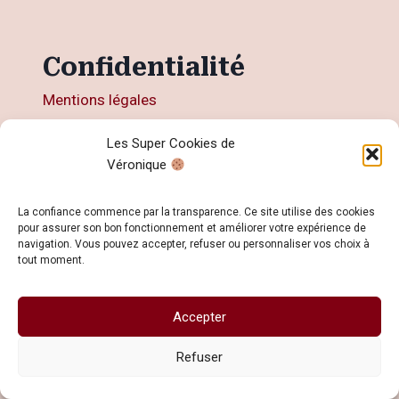
Confidentialité
Mentions légales
Conditions générales de ventes CGV
Les Super Cookies de
Politique de confidentialité
Véronique
La confiance commence par la transparence. Ce site utilise des cookies
pour assurer son bon fonctionnement et améliorer votre expérience de
navigation. Vous pouvez accepter, refuser ou personnaliser vos choix à
Plan du site
tout moment.
Prendre rdv
Calendrier
Accepter
Accompagnements en ligne
Refuser
Thérapies
Articles