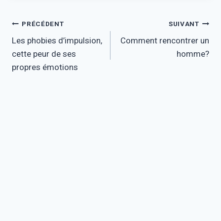
Navigation
PRÉCÉDENT
SUIVANT
Les phobies d’impulsion,
Comment rencontrer un
de
cette peur de ses
homme?
l’article
propres émotions