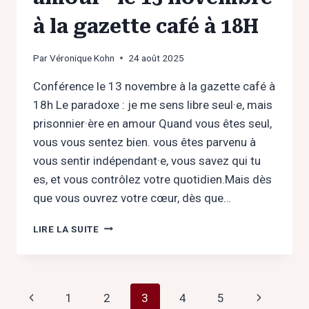
à la gazette café à 18H
Par
Véronique Kohn
24 août 2025
Conférence le 13 novembre à la gazette café à
18h Le paradoxe : je me sens libre seul·e, mais
prisonnier·ère en amour Quand vous êtes seul,
vous vous sentez bien. vous êtes parvenu à
vous sentir indépendant·e, vous savez qui tu
es, et vous contrôlez votre quotidien.Mais dès
que vous ouvrez votre cœur, dès que…
“LE
LIRE LA SUITE
PARADOXE
:
JE
ME
Navigation
Page
Page
1
2
3
4
5
SENS