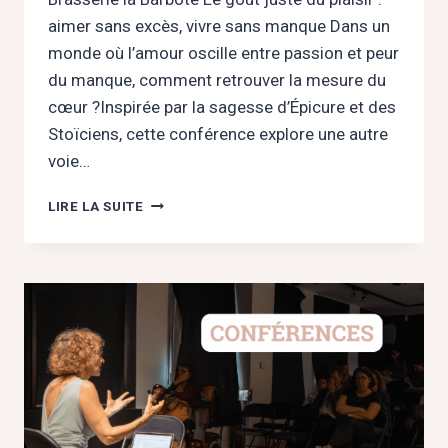
aimer sans excès, vivre sans manque Dans un
monde où l’amour oscille entre passion et peur
du manque, comment retrouver la mesure du
cœur ?Inspirée par la sagesse d’Épicure et des
Stoïciens, cette conférence explore une autre
voie…
«
LIRE LA SUITE
LE
GOÛT
JUSTE
DU
PLAISIR
:
AIMER
SANS
EXCÈS,
VIVRE
SANS