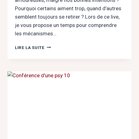
Pourquoi certains aiment trop, quand d’autres
semblent toujours se retirer ? Lors de ce live,
je vous propose un temps pour comprendre
les mécanismes…
« ATTACHEMENT
LIRE LA SUITE
ANXIEUX,
ATTACHEMENT
ÉVITANT
:
COMMENT
SORTIR
DU
PIÈGE
RELATIONNEL »
LE
5
FÉVRIER
2026
EN