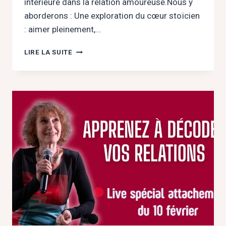
intérieure dans la relation amoureuse.Nous y
aborderons : Une exploration du cœur stoïcien
: aimer pleinement,…
[ANNULE]
LIRE LA SUITE
«
L’AMOUR
SANS
ATTACHEMENT
:
LA
LIBERTÉ
SELON
ÉPICTÈTE
»
LE
17
FÉVRIER
2026
AU
DÔME