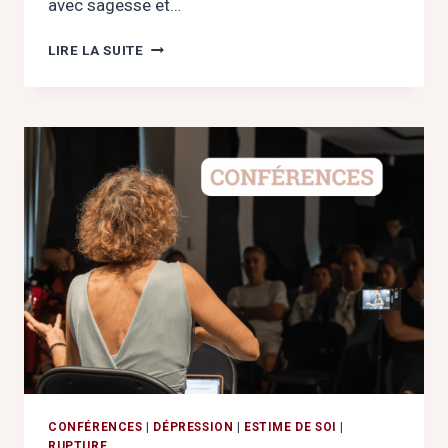
avec sagesse et…
« SE
LIRE LA SUITE
RECONSTRUIRE
APRÈS
UNE
RUPTURE
AMOUREUSE »
LE
2
AVRIL
2026
EN
LIGNE
CONFÉRENCES
|
DÉPRESSION
|
ESTIME DE SOI
|
RUPTURE