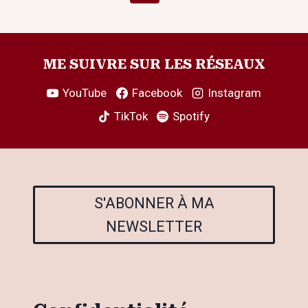
LIBRE
de
précédente
suivante
SEUL·E,
MAIS
page
PRISONNIER·ÈRE
EN
ME SUIVRE SUR LES RÉSEAUX
AMOUR”
LE
YouTube
Facebook
Instagram
13
TikTok
Spotify
NOVEMBRE
À
LA
GAZETTE
CAFÉ
À
S'ABONNER À MA
18H
NEWSLETTER