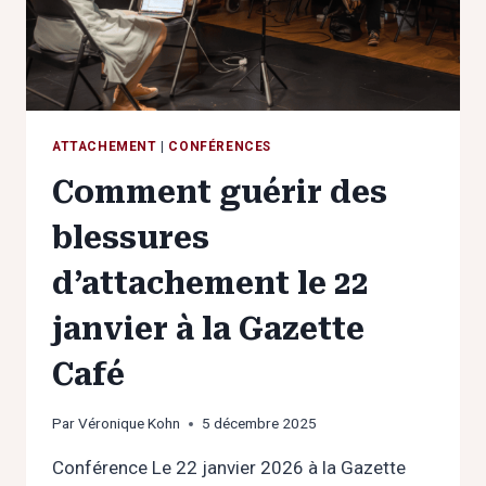
MANQUE
»
LE
4
FÉVRIER
2026
À
ATTACHEMENT
|
CONFÉRENCES
LA
Comment guérir des
MICRO
BRASSERIE
blessures
LA
BARBOTE
d’attachement le 22
janvier à la Gazette
Café
Par
Véronique Kohn
5 décembre 2025
Conférence Le 22 janvier 2026 à la Gazette