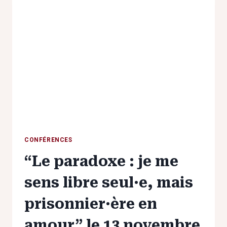
MONDE
ÉVITANT
LE
4
DÉCEMBRE
À
LA
GAZETTE
CAFÉ
CONFÉRENCES
“Le paradoxe : je me
sens libre seul·e, mais
prisonnier·ère en
amour” le 13 novembre