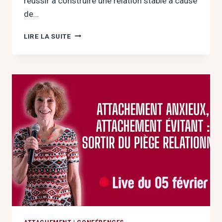
réussir à construire une relation stable à cause
de…
« DÉCODEZ
LIRE LA SUITE
VOS
RELATIONS
:
LIVE
SPÉCIAL
ATTACHEMENT »
LE
10
FÉVRIER
2026
EN
LIGNE