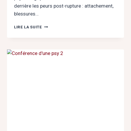
derrière les peurs post-rupture : attachement,
blessures…
D’OÙ
LIRE LA SUITE
VIENNENT
NOS
PEURS
DERRIÈRE
UNE
RUPTURE
?
LE
28
FÉVRIER
À
LA
GAZETTE
CAFÉ
À
16H