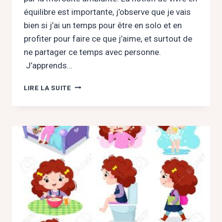
équilibre est importante, j’observe que je vais
bien si j’ai un temps pour être en solo et en
profiter pour faire ce que j’aime, et surtout de
ne partager ce temps avec personne.
J’apprends…
C’EST
LIRE LA SUITE
LE
PRINTEMPS
!
J’AI
UNE
ENVIE
PRINTANIÈRE
DE
RAMENER
PLUS
DE
LUDIQUE
DANS