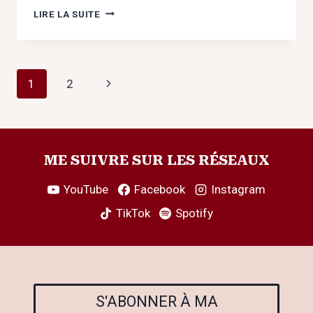
TÉMOIGNAGE
LIRE LA SUITE
DE
MA
TRAVERSÉE
DE
Navigation
Page
1
2
CE
QUE
de
suivante
L’ON
APPELLE
page
LA
NUIT
ME SUIVRE SUR LES RÉSEAUX
NOIRE
DE
YouTube
Facebook
Instagram
L’ÂME
TikTok
Spotify
S'ABONNER À MA