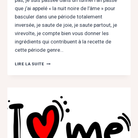
pas, je suis passée dans un tunnel l’an passé
que j’ai appelé « la nuit noire de l’âme » pour
basculer dans une période totalement
inversée, je saute de joie, je saute partout, je
virevolte, je compte bien vous donner les
ingrédients qui contribuent à la recette de
cette période genre…
JE
LIRE LA SUITE
VOUS
PARTAGE
LA
RECETTE
DE
MA
VITALITÉ
!