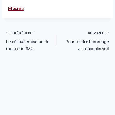
M’écrire
Navigation
PRÉCÉDENT
SUIVANT
Le célibat émission de
Pour rendre hommage
de
radio sur RMC
au masculin viril
l’article