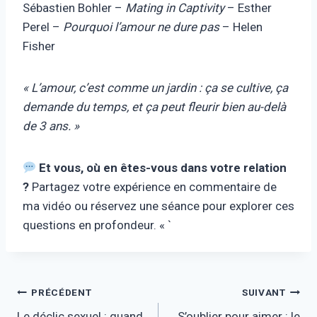
Sébastien Bohler –
Mating in Captivity
– Esther
Perel –
Pourquoi l’amour ne dure pas
– Helen
Fisher
« L’amour, c’est comme un jardin : ça se cultive, ça
demande du temps, et ça peut fleurir bien au-delà
de 3 ans. »
Et vous, où en êtes-vous dans votre relation
?
Partagez votre expérience en commentaire de
ma vidéo ou réservez une séance pour explorer ces
questions en profondeur. « `
Navigation
PRÉCÉDENT
SUIVANT
Le déclic sexuel : quand
S’oublier pour aimer : le