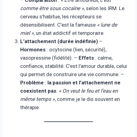
–
Comparaison
:
« Être amoureux, c’est
comme être sous cocaïne »
, selon les IRM. Le
cerveau s’habitue, les récepteurs se
désensibilisent. C’est la fameuse
« lune de
miel »
, un état addictif et temporaire.
L’attachement (durée indéfinie)
–
Hormones
: ocytocine (lien, sécurité),
vasopressine (fidélité). –
Effets
: calme,
confiance, stabilité. C’est l’amour durable, celui
qui permet de construire une vie commune. –
Problème
:
la passion et l’attachement ne
coexistent pas
.
« On veut le feu et l’eau en
même temps »
, comme je le dis souvent en
thérapie.