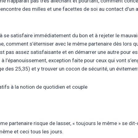
mme n’apparaît pas très alléchant et pourtant, comment conc
encontre des milles et une facettes de soi au contact d’un au
, à se satisfaire immédiatement du bon et à rejeter le mauvai
, comment s’éterniser avec le même partenaire dès lors qu’il
’est pas assez satisfaisante et en démarrer une autre pour es
 à l’épanouissement, exception faite pour ceux qui vont s’en
 des 25,35) et y trouver un cocon de sécurité, un évitement
tifs à la notion de quotidien et couple
même partenaire risque de lasser, « toujours le même » se d
même et ceci tous les jours.