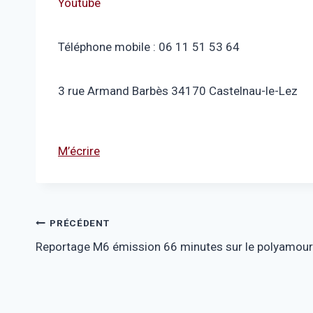
Youtube
Téléphone mobile : 06 11 51 53 64
3 rue Armand Barbès 34170 Castelnau-le-Lez
M’écrire
Navigation
PRÉCÉDENT
Reportage M6 émission 66 minutes sur le polyamour
de
l’article