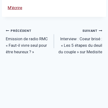
M’écrire
Navigation
PRÉCÉDENT
SUIVANT
Emission de radio RMC
Interview : Coeur brisé :
de
« Faut-il vivre seul pour
« Les 5 étapes du deuil
l’article
être heureux ? »
du couple » sur Medisite