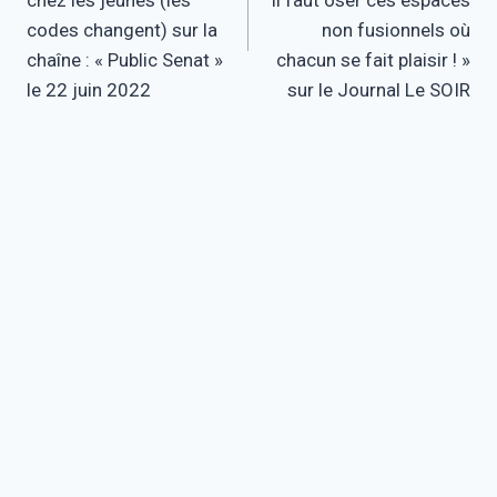
l’article
chez les jeunes (les
il faut oser ces espaces
codes changent) sur la
non fusionnels où
chaîne : « Public Senat »
chacun se fait plaisir ! »
le 22 juin 2022
sur le Journal Le SOIR