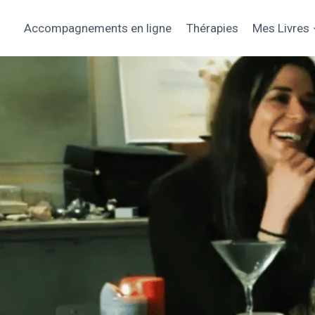
Aller
au
Accompagnements en ligne
Thérapies
Mes Livres
contenu