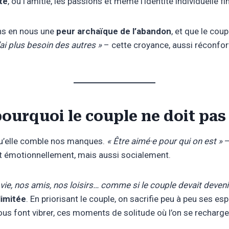
te
, où l’amitié, les passions et même l’identité individuelle fin
ns en nous une
peur archaïque de l’abandon
, et que le coup
n’ai plus besoin des autres »
– cette croyance, aussi réconforta
 pourquoi le couple ne doit pa
qu’elle comble nos manques.
« Être aimé·e pour qui on est »
–
nt émotionnellement, mais aussi socialement.
 vie, nos amis, nos loisirs… comme si le couple devait deveni
limitée
. En priorisant le couple, on sacrifie peu à peu ses 
us font vibrer, ces moments de solitude où l’on se recharge