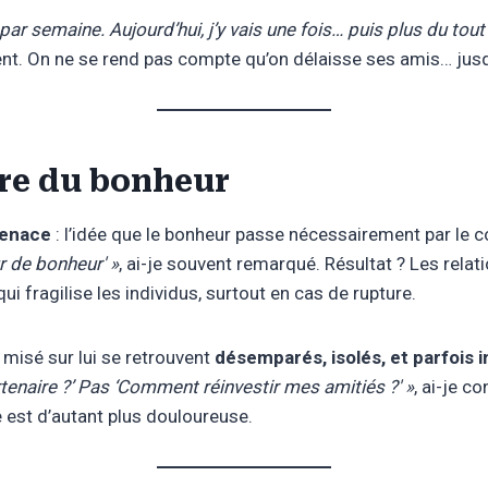
s par semaine. Aujourd’hui, j’y vais une fois… puis plus du tout
nt. On ne se rend pas compte qu’on délaisse ses amis… jusqu’
vre du bonheur
tenace
: l’idée que le bonheur passe nécessairement par le co
r de bonheur' »
, ai-je souvent remarqué. Résultat ? Les rela
ui fragilise les individus, surtout en cas de rupture.
 misé sur lui se retrouvent
désemparés, isolés, et parfois 
enaire ?’ Pas ‘Comment réinvestir mes amitiés ?' »
, ai-je c
te est d’autant plus douloureuse.