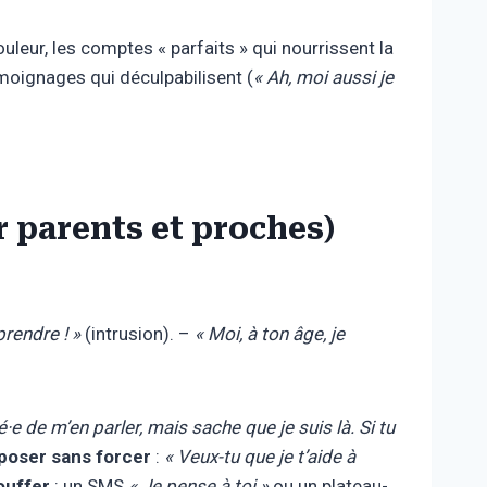
douleur, les comptes « parfaits » qui nourrissent la
émoignages qui déculpabilisent (
« Ah, moi aussi je
 parents et proches)
rendre ! »
(intrusion). –
« Moi, à ton âge, je
·e de m’en parler, mais sache que je suis là. Si tu
poser sans forcer
:
« Veux-tu que je t’aide à
ouffer
: un SMS
« Je pense à toi »
ou un plateau-