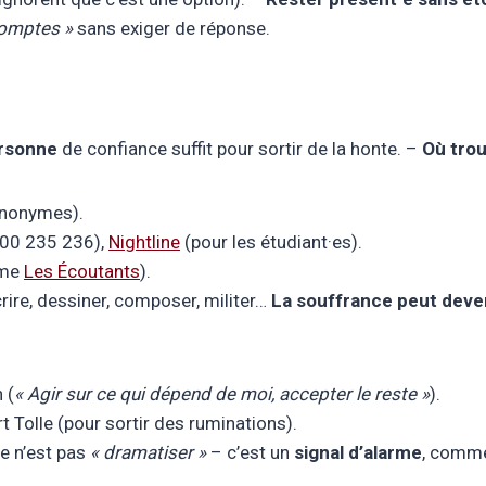
comptes »
sans exiger de réponse.
ersonne
de confiance suffit pour sortir de la honte. –
Où trou
anonymes).
00 235 236),
Nightline
(pour les étudiant·es).
mme
Les Écoutants
).
crire, dessiner, composer, militer…
La souffrance peut deve
 (
« Agir sur ce qui dépend de moi, accepter le reste »
).
t Tolle (pour sortir des ruminations).
e n’est pas
« dramatiser »
– c’est un
signal d’alarme
, comme