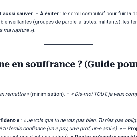
 aussi sauver.
–
À éviter
: le scroll compulsif pour fuir la 
enveillantes (groupes de parole, artistes, militants), les t
s ma rupture »
).
e en souffrance ? (Guide pour
’en remettre »
(minimisation). –
« Dis-moi TOUT, je veux comp
nfident·e
:
« Je vois que tu ne vas pas bien. Tu n’es pas obligé
tu ferais confiance (un·e psy, un·e prof, un·e ami·e). »
–
Pro
gnorent que c’est une option). –
Rester présent·e sans ét