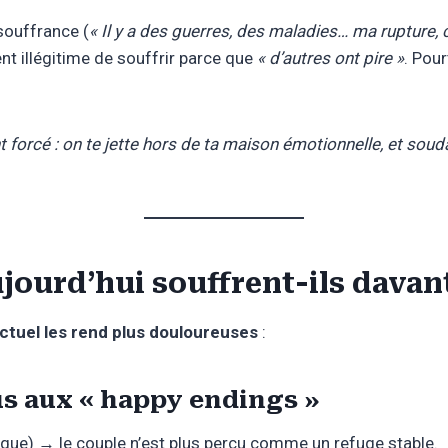
souffrance (
« Il y a des guerres, des maladies… ma rupture, c
ent illégitime de souffrir parce que
« d’autres ont pire »
. Pour
orcé : on te jette hors de ta maison émotionnelle, et souda
jourd’hui souffrent-ils davan
ctuel les rend plus douloureuses
:
us aux « happy endings »
tique) → le couple n’est plus perçu comme un refuge stable.