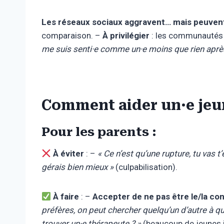
Les réseaux sociaux aggravent… mais peuvent
comparaison. –
À privilégier
: les communautés bi
me suis senti·e comme un·e moins que rien aprè
Comment aider un·e jeun
Pour les parents :
À éviter
: –
« Ce n’est qu’une rupture, tu vas t
gérais bien mieux »
(culpabilisation).
À faire
: –
Accepter de ne pas être le/la co
préfères, on peut chercher quelqu’un d’autre à qui 
trouver un·e thérapeute ? »
(beaucoup de jeunes i