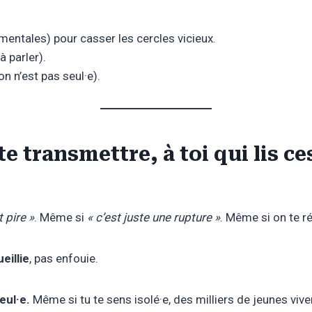
entales) pour casser les cercles vicieux.
 parler).
on n’est pas seul·e).
e transmettre, à toi qui lis ce
 pire »
. Même si
« c’est juste une rupture »
. Même si on te r
eillie
, pas enfouie.
eul·e.
Même si tu te sens isolé·e, des milliers de jeunes v