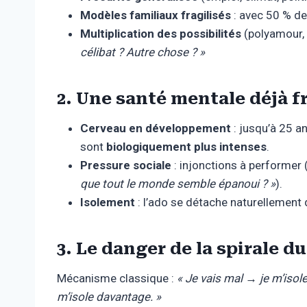
Modèles familiaux fragilisés
: avec 50 % de 
Multiplication des possibilités
(polyamour, 
célibat ? Autre chose ? »
2. Une santé mentale déjà f
Cerveau en développement
: jusqu’à 25 a
sont
biologiquement plus intenses
.
Pressure sociale
: injonctions à performer 
que tout le monde semble épanoui ? »
).
Isolement
: l’ado se détache naturellement de
3. Le danger de la spirale du
Mécanisme classique :
« Je vais mal → je m’iso
m’isole davantage. »