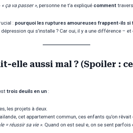
e
« ça va passer »
, personne ne t’a expliqué
comment
travers
rucial :
pourquoi les ruptures amoureuses frappent-ils si f
ression qui s’installe ? Car oui, il y a une différence – et 
-elle aussi mal ? (Spoiler : ce
’est
trois deuils en un
:
res, les projets à deux.
aïlande, cet appartement commun, ces enfants qu’on rêvait 
le = réussir sa vie »
. Quand on est seul·e, on se sent parfoi