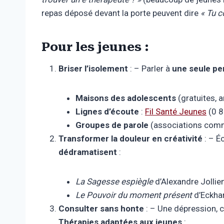
repas déposé devant la porte peuvent dire
« Tu 
Pour les jeunes :
Briser l’isolement
: – Parler à
une seule p
Maisons des adolescents
(gratuites, 
Lignes d’écoute
:
Fil Santé Jeunes
(0 8
Groupes de parole
(associations co
Transformer la douleur en créativité
: – É
dédramatisent
:
La Sagesse espiègle
d’Alexandre Jollien
Le Pouvoir du moment présent
d’Eckhar
Consulter sans honte
: – Une dépression, c
Thérapies adaptées aux jeunes
: