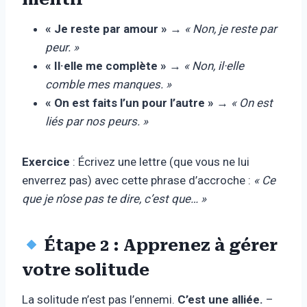
« Je reste par amour »
→
« Non, je reste par
peur. »
« Il·elle me complète »
→
« Non, il·elle
comble mes manques. »
« On est faits l’un pour l’autre »
→
« On est
liés par nos peurs. »
Exercice
: Écrivez une lettre (que vous ne lui
enverrez pas) avec cette phrase d’accroche :
« Ce
que je n’ose pas te dire, c’est que… »
Étape 2 : Apprenez à gérer
votre solitude
La solitude n’est pas l’ennemi.
C’est une alliée.
–