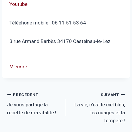
Youtube
Téléphone mobile : 06 11 51 53 64
3 rue Armand Barbès 34170 Castelnau-le-Lez
M’écrire
Navigation
PRÉCÉDENT
SUIVANT
Je vous partage la
La vie, c’est le ciel bleu,
de
recette de ma vitalité !
les nuages et la
l’article
tempête !