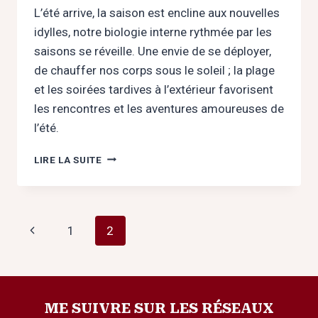
L’été arrive, la saison est encline aux nouvelles
idylles, notre biologie interne rythmée par les
saisons se réveille. Une envie de se déployer,
de chauffer nos corps sous le soleil ; la plage
et les soirées tardives à l’extérieur favorisent
les rencontres et les aventures amoureuses de
l’été.
LES
LIRE LA SUITE
AMOURS
ESTIVALES
Navigation
Page
1
2
de
précédente
page
ME SUIVRE SUR LES RÉSEAUX