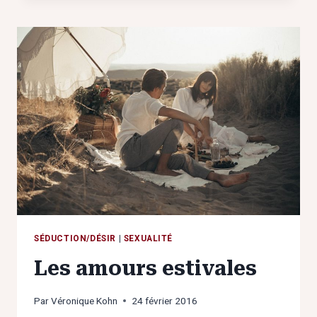
LA
PRINCESSE
DE
MES
RÊVES
VIENDRA
UN
JOUR…
SÉDUCTION/DÉSIR
|
SEXUALITÉ
Les amours estivales
Par
Véronique Kohn
24 février 2016