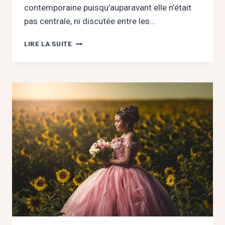
contemporaine puisqu’auparavant elle n’était
pas centrale, ni discutée entre les…
COMMENT
LIRE LA SUITE
TROUVER
LA
JUSTE
DISTANCE
DANS
LA
RELATION
AMOUREUSE?