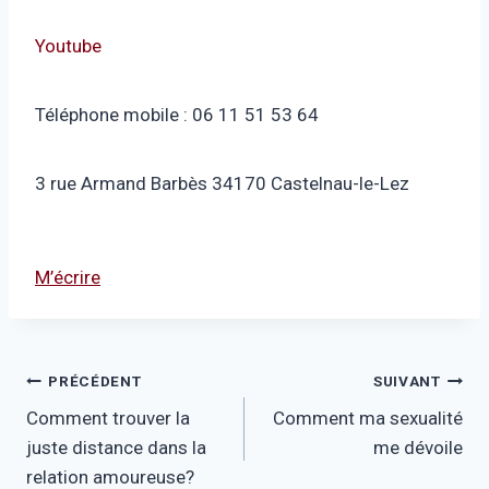
Youtube
Téléphone mobile : 06 11 51 53 64
3 rue Armand Barbès 34170 Castelnau-le-Lez
M’écrire
Navigation
PRÉCÉDENT
SUIVANT
Comment trouver la
Comment ma sexualité
de
juste distance dans la
me dévoile
l’article
relation amoureuse?