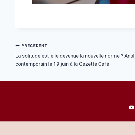
Navigation
PRÉCÉDENT
La solitude est-elle devenue la nouvelle norme ? Ana
de
contemporain le 19 juin à la Gazette Café
l’article