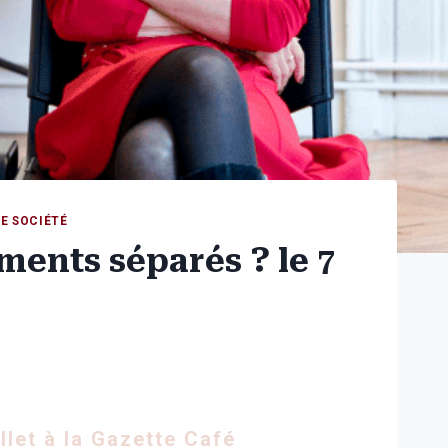
DE SOCIÉTÉ
ments séparés ? le 7
llet à la Gazette Café