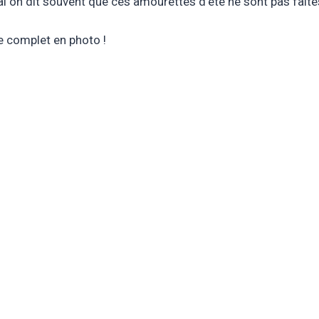
al on dit souvent que ces amourettes d’été ne sont pas fait
icle complet en photo !