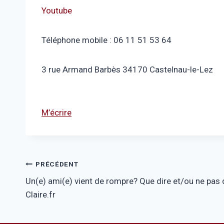
Youtube
Téléphone mobile : 06 11 51 53 64
3 rue Armand Barbès 34170 Castelnau-le-Lez
M’écrire
Navigation
PRÉCÉDENT
Un(e) ami(e) vient de rompre? Que dire et/ou ne pas d
de
Claire.fr
l’article