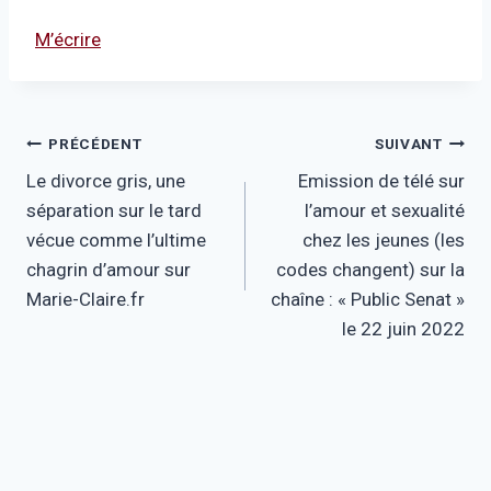
M’écrire
Navigation
PRÉCÉDENT
SUIVANT
Le divorce gris, une
Emission de télé sur
de
séparation sur le tard
l’amour et sexualité
l’article
vécue comme l’ultime
chez les jeunes (les
chagrin d’amour sur
codes changent) sur la
Marie-Claire.fr
chaîne : « Public Senat »
le 22 juin 2022