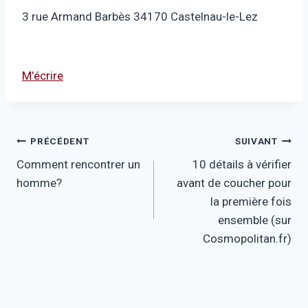
3 rue Armand Barbès 34170 Castelnau-le-Lez
M’écrire
Navigation
PRÉCÉDENT
SUIVANT
Comment rencontrer un
10 détails à vérifier
de
homme?
avant de coucher pour
l’article
la première fois
ensemble (sur
Cosmopolitan.fr)