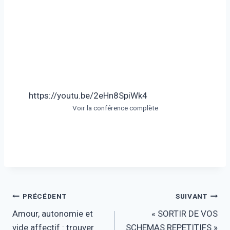
https://youtu.be/2eHn8SpiWk4
Voir la conférence complète
Navigation
PRÉCÉDENT
SUIVANT
Amour, autonomie et
« SORTIR DE VOS
de
vide affectif : trouver
SCHEMAS REPETITIFS »