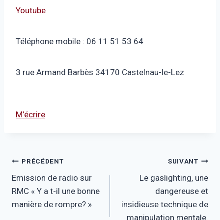
Youtube
Téléphone mobile : 06 11 51 53 64
3 rue Armand Barbès 34170 Castelnau-le-Lez
M’écrire
Navigation
PRÉCÉDENT
SUIVANT
Emission de radio sur
Le gaslighting, une
de
RMC « Y a t-il une bonne
dangereuse et
l’article
manière de rompre? »
insidieuse technique de
manipulation mentale.