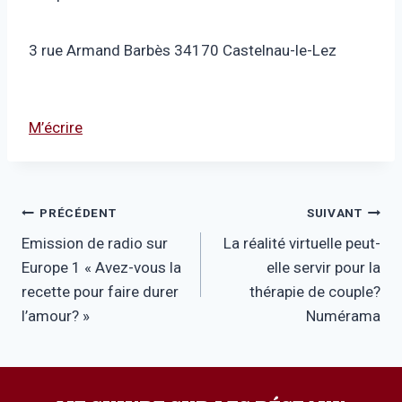
3 rue Armand Barbès 34170 Castelnau-le-Lez
M’écrire
Navigation
PRÉCÉDENT
SUIVANT
Emission de radio sur
La réalité virtuelle peut-
de
Europe 1 « Avez-vous la
elle servir pour la
l’article
recette pour faire durer
thérapie de couple?
l’amour? »
Numérama