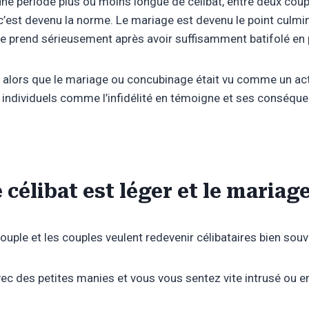
ne période plus ou moins longue de célibat, entre deux coupl
’est devenu la norme. Le mariage est devenu le point culmina
se prend sérieusement après avoir suffisamment batifolé en 
eté alors que le mariage ou concubinage était vu comme un a
 individuels comme l’infidélité en témoigne et ses conséque
e célibat est léger et le mariag
 couple et les couples veulent redevenir célibataires bien souv
 avec des petites manies et vous vous sentez vite intrusé ou 