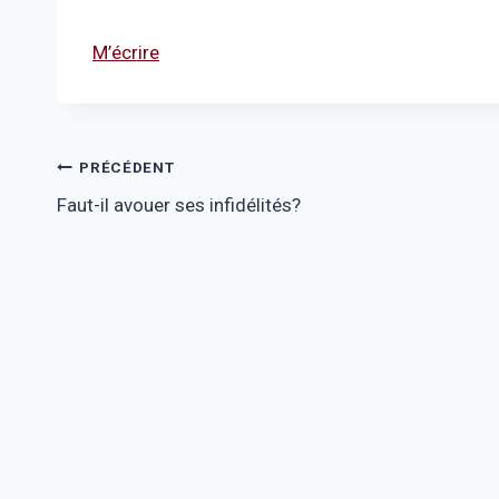
M’écrire
Navigation
PRÉCÉDENT
Faut-il avouer ses infidélités?
de
l’article