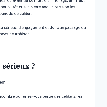
es, ou avant de se mettre en ménage, et il n’est
nt plutôt que la pierre angulaire selon les
période de célibat.
cte sérieux, d’engagement et donc un passage du
nces de trahison.
e sérieux ?
ent.
encombré ou faites-vous partie des célibataires