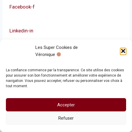
Facebook-f
Linkedin-in
Les Super Cookies de
Youtube
Véronique
La confiance commence par la transparence. Ce site utilise des cookies
Téléphone mobile : 06 11 51 53 64
pour assurer son bon fonctionnement et améliorer votre expérience de
navigation. Vous pouvez accepter, refuser ou personnaliser vos choix à
tout moment.
3 rue Armand Barbès 34170 Castelnau-le-Lez
Accepter
M’écrire
Refuser