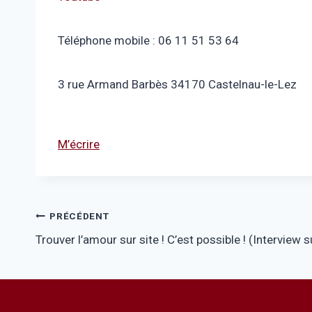
Téléphone mobile : 06 11 51 53 64
3 rue Armand Barbès 34170 Castelnau-le-Lez
M’écrire
Navigation
PRÉCÉDENT
Trouver l’amour sur site ! C’est possible ! (Interview 
de
l’article