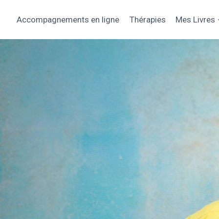
Aller
au
Accompagnements en ligne
Thérapies
Mes Livres
contenu