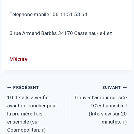
Téléphone mobile : 06 11 51 53 64
3 rue Armand Barbès 34170 Castelnau-le-Lez
M’écrire
Navigation
PRÉCÉDENT
SUIVANT
10 détails à vérifier
Trouver l’amour sur site
de
avant de coucher pour
! C’est possible !
l’article
la première fois
(Interview sur 20
ensemble (sur
minutes.fr)
Cosmopolitan.fr)