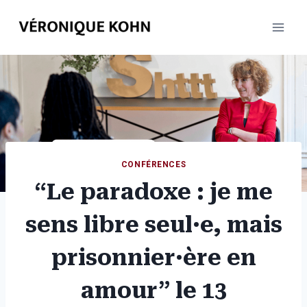
Aller
au
contenu
CONFÉRENCES
“Le paradoxe : je me
sens libre seul·e, mais
prisonnier·ère en
amour” le 13